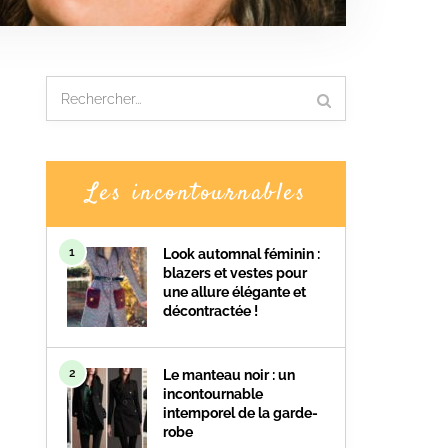
Les incontournables
1
Look automnal féminin :
blazers et vestes pour
une allure élégante et
décontractée !
2
Le manteau noir : un
incontournable
intemporel de la garde-
robe