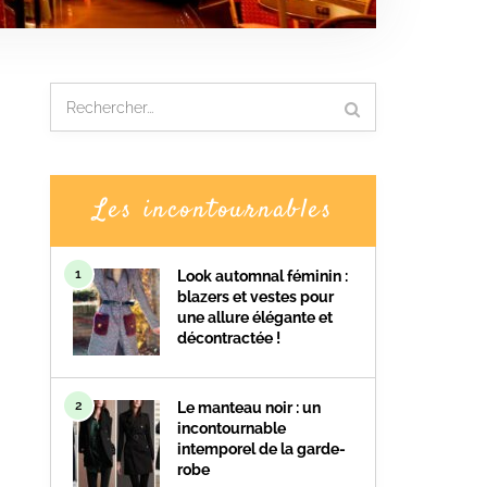
Les incontournables
1
Look automnal féminin :
blazers et vestes pour
une allure élégante et
décontractée !
2
Le manteau noir : un
incontournable
intemporel de la garde-
robe