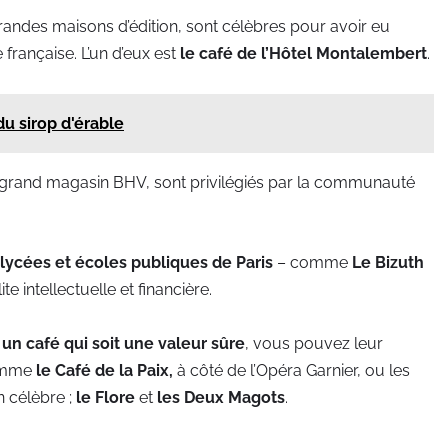
grandes maisons d’édition, sont célèbres pour avoir eu
française. L’un d’eux est
le café de l’Hôtel Montalembert
.
du sirop d'érable
 grand magasin BHV, sont privilégiés par la communauté
 lycées et écoles publiques de Paris
– comme
Le Bizuth
e intellectuelle et financière.
un café qui soit une valeur sûre
, vous pouvez leur
comme
le Café de la Paix,
à côté de l’Opéra Garnier, ou les
n célèbre ;
le Flore
et
les Deux Magots
.